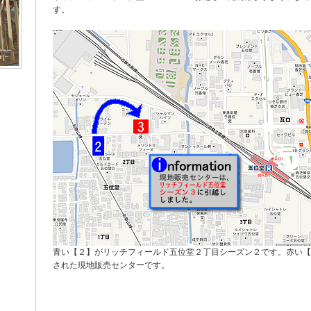
す。
青い【２】がリッチフィールド五位堂２丁目シーズン２です。赤い【
された現地販売センターです。