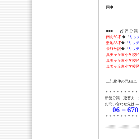
◆サウ
同◆
■■■ 好 評 分
南向60坪
◆『
リッ
敷地68坪
◆『
リッ
最終分譲
◆『
リッ
真美ヶ丘東小学校
真美ヶ丘東小学校
真美ヶ丘東小学校
上記物件の詳細は
＊＊＊＊＊＊＊＊＊
新築分譲・建替え・
お問い合わせ先は 
06－670
＊＊＊＊＊＊＊＊＊