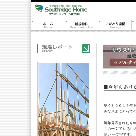
早くも２０１５年 
みなさまにとって
毎年発表された今
この一文字 いろい
深い 一文字です。